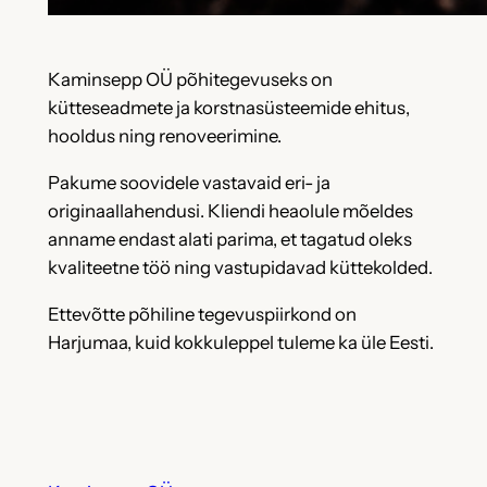
Kaminsepp OÜ põhitegevuseks on
kütteseadmete ja korstnasüsteemide ehitus,
hooldus ning renoveerimine.
Pakume soovidele vastavaid eri- ja
originaallahendusi. Kliendi heaolule mõeldes
anname endast alati parima, et tagatud oleks
kvaliteetne töö ning vastupidavad küttekolded.
Ettevõtte põhiline tegevuspiirkond on
Harjumaa, kuid kokkuleppel tuleme ka üle Eesti.