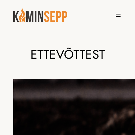
Liigu
sisu
juurde
ETTEVÕTTEST