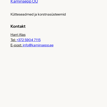
Kaminsepp OÜ
Kütteseadmed ja korstnasüsteemid
Kontakt
Harri Alas
Tel:
+372 5904 7115
E-post:
info@kaminsepp.ee